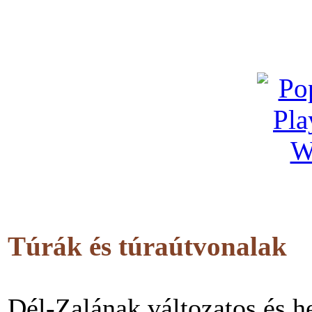
Túrák és túraútvonalak
Dél-Zalának változatos és he