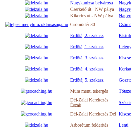
Nagykanizsa belvárosa
Nagyk
Cserkelő út - NW pálya
Nagyr
Kikerics út - NW pálya
Nagyr
Csömödér 80
Csömö
Erdőtáj 2. szakasz
Kistol
Erdőtáj 1. szakasz
Leten
Erdőtáj 3. szakasz
Kiscse
Erdőtáj 4. szakasz
Kerka
Erdőtáj 5. szakasz
Goszto
Mura menti tekergés
Tótsze
Dél-Zalai Kerekezés
Szécsi
Észak
Dél-Zalai Kerekezés Dél
Kiscse
Arborétum felderítés
Lenti