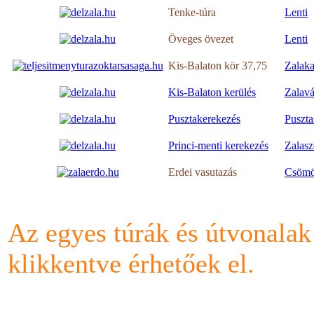
Tenke-túra
Lenti
Öveges övezet
Lenti
Kis-Balaton kör 37,75
Zalaka
Kis-Balaton kerülés
Zalavá
Pusztakerekezés
Puszta
Princi-menti kerekezés
Zalasz
Erdei vasutazás
Csömö
Az egyes túrák és útvonalak r
klikkentve érhetőek el.