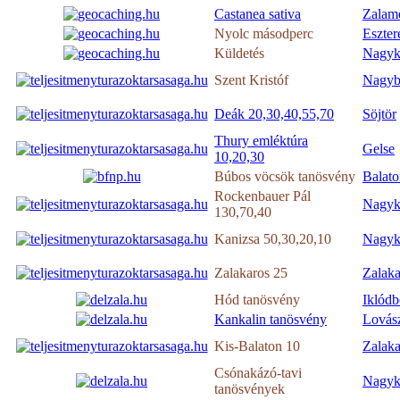
Castanea sativa
Zalam
Nyolc másodperc
Eszter
Küldetés
Nagyk
Szent Kristóf
Nagyb
Deák 20,30,40,55,70
Söjtör
Thury emléktúra
Gelse
10,20,30
Búbos vöcsök tanösvény
Balat
Rockenbauer Pál
Nagyk
130,70,40
Kanizsa 50,30,20,10
Nagyk
Zalakaros 25
Zalaka
Hód tanösvény
Iklódb
Kankalin tanösvény
Lovás
Kis-Balaton 10
Zalaka
Csónakázó-tavi
Nagyk
tanösvények