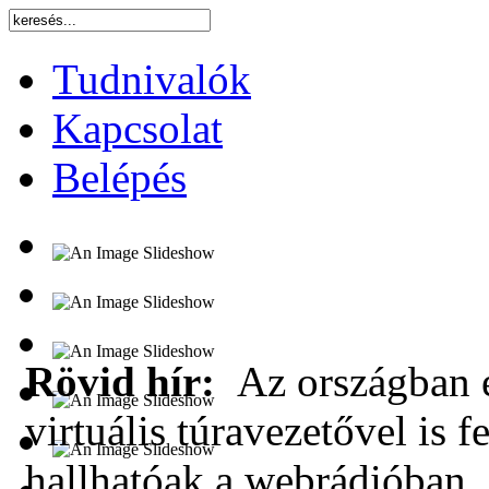
Tudnivalók
Kapcsolat
Belépés
Rövid hír:
Az országban e
virtuális túravezetővel is f
hallhatóak a webrádióban.