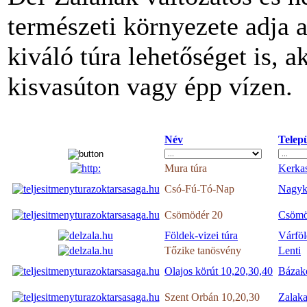
természeti környezete adja a
kiváló túra lehetőséget is, 
kisvasúton vagy épp vízen.
Név
Telepü
Mura túra
Kerkas
Csó-Fú-Tó-Nap
Nagyk
Csömödér 20
Csömö
Földek-vizei túra
Várföl
Tőzike tanösvény
Lenti
Olajos körút 10,20,30,40
Bázake
Szent Orbán 10,20,30
Zalaka