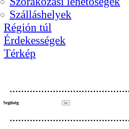
Szórakozási lehetőségek
Szálláshelyek
Régión túl
Érdekességek
Térkép
.........................................
Segítség
.........................................