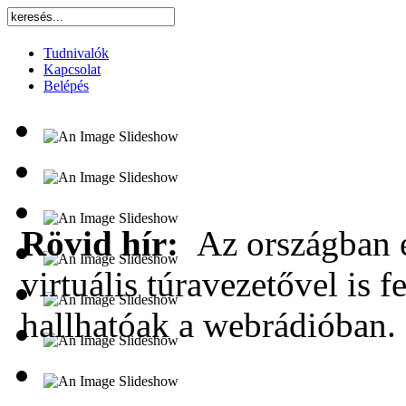
Tudnivalók
Kapcsolat
Belépés
Rövid hír:
Az országban e
virtuális túravezetővel is f
hallhatóak a webrádióban.