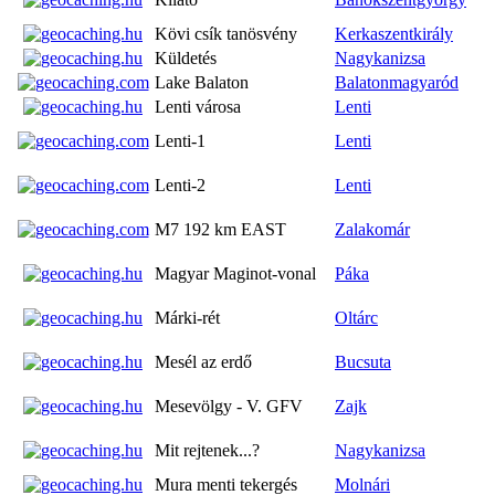
Kövi csík tanösvény
Kerkaszentkirály
Küldetés
Nagykanizsa
Lake Balaton
Balatonmagyaród
Lenti városa
Lenti
Lenti-1
Lenti
Lenti-2
Lenti
M7 192 km EAST
Zalakomár
Magyar Maginot-vonal
Páka
Márki-rét
Oltárc
Mesél az erdő
Bucsuta
Mesevölgy - V. GFV
Zajk
Mit rejtenek...?
Nagykanizsa
Mura menti tekergés
Molnári