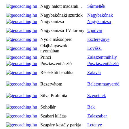
Nagy halott madarak...
Sármellék
Nagybakónaki szurdok
Nagybakónak
Nagykanizsa
Nagykanizsa
Nagykanizsa TV-torony
Újudvar
Nyolc másodperc
Eszteregnye
Olajbányászok
Lovászi
nyomában
Princi
Zalaszentmihály
Pusztaszentlászló
Pusztaszentlászló
Récéskúti bazilika
Zalavár
Rezervátom
Balatonmagyaród
Silva Prohibita
Szepetnek
Sohollár
Bak
Szabari kilátás
Zalaszabar
Szapáry kastély parkja
Letenye