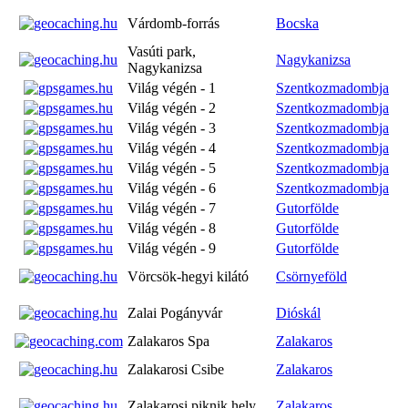
Várdomb-forrás
Bocska
Vasúti park,
Nagykanizsa
Nagykanizsa
Világ végén - 1
Szentkozmadombja
Világ végén - 2
Szentkozmadombja
Világ végén - 3
Szentkozmadombja
Világ végén - 4
Szentkozmadombja
Világ végén - 5
Szentkozmadombja
Világ végén - 6
Szentkozmadombja
Világ végén - 7
Gutorfölde
Világ végén - 8
Gutorfölde
Világ végén - 9
Gutorfölde
Vörcsök-hegyi kilátó
Csörnyeföld
Zalai Pogányvár
Dióskál
Zalakaros Spa
Zalakaros
Zalakarosi Csibe
Zalakaros
Zalakarosi piknik hely
Zalakaros