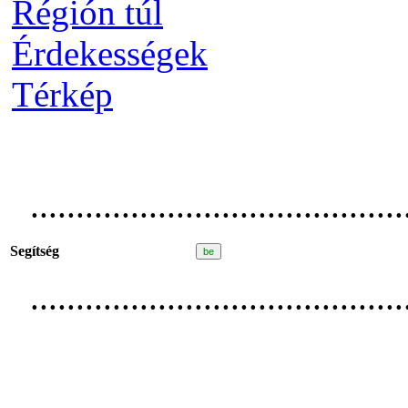
Régión túl
Érdekességek
Térkép
.........................................
Segítség
.........................................