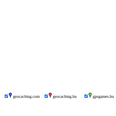
geocaching.com
geocaching.hu
gpsgames.hu