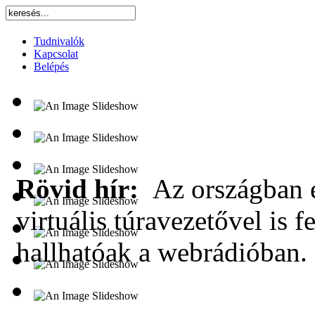
Tudnivalók
Kapcsolat
Belépés
Rövid hír:
Az országban e
virtuális túravezetővel is f
hallhatóak a webrádióban.