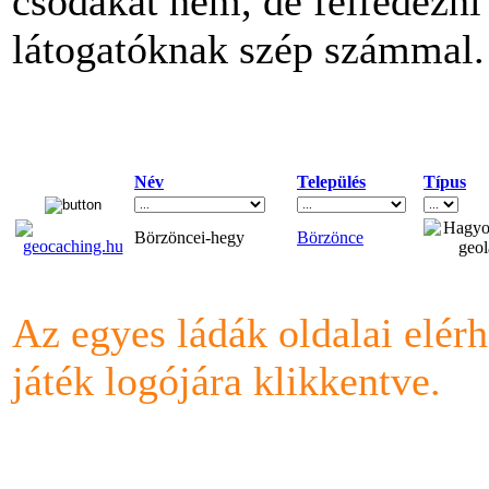
csodákat nem, de felfedezni 
látogatóknak szép számmal.
Név
Település
Típus
Börzöncei-hegy
Börzönce
Az egyes ládák oldalai elérh
játék logójára klikkentve.