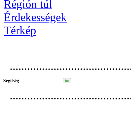
Régión túl
Érdekességek
Térkép
.........................................
Segítség
.........................................