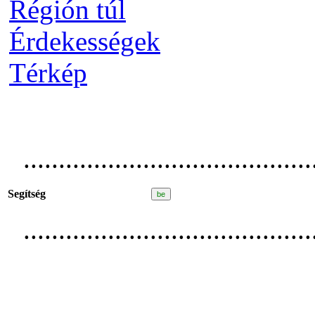
Régión túl
Érdekességek
Térkép
.........................................
Segítség
.........................................