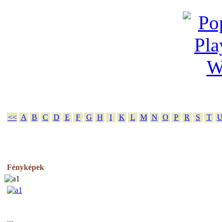
<<
A
B
C
D
E
F
G
H
I
K
L
M
N
O
P
R
S
T
Fényképek