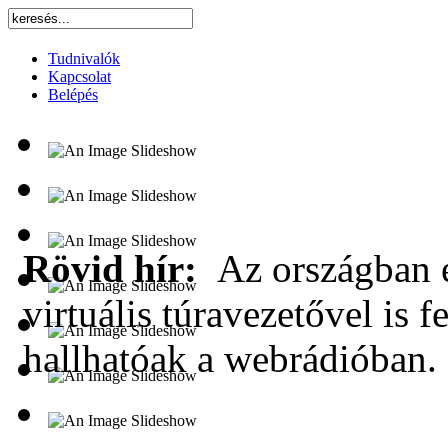
Tudnivalók
Kapcsolat
Belépés
Rövid hír:
Az országban e
virtuális túravezetővel is f
hallhatóak a webrádióban.