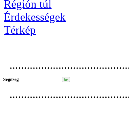
Régión túl
Érdekességek
Térkép
.........................................
Segítség
.........................................