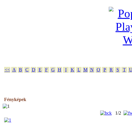
<<
A
B
C
D
E
F
G
H
I
K
L
M
N
O
P
R
S
T
Fényképek
1/2