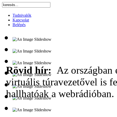
Tudnivalók
Kapcsolat
Belépés
Rövid hír:
Az országban e
virtuális túravezetővel is f
hallhatóak a webrádióban.