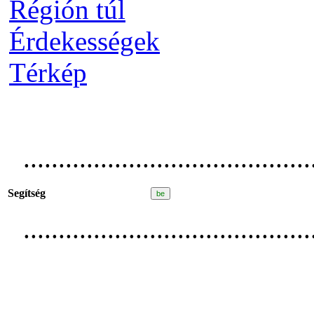
Régión túl
Érdekességek
Térkép
.........................................
Segítség
.........................................