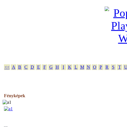
<<
A
B
C
D
E
F
G
H
I
K
L
M
N
O
P
R
S
T
Fényképek