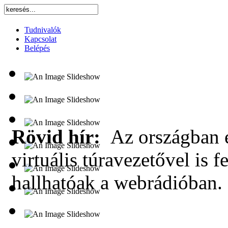
Tudnivalók
Kapcsolat
Belépés
Rövid hír:
Az országban e
virtuális túravezetővel is f
hallhatóak a webrádióban.