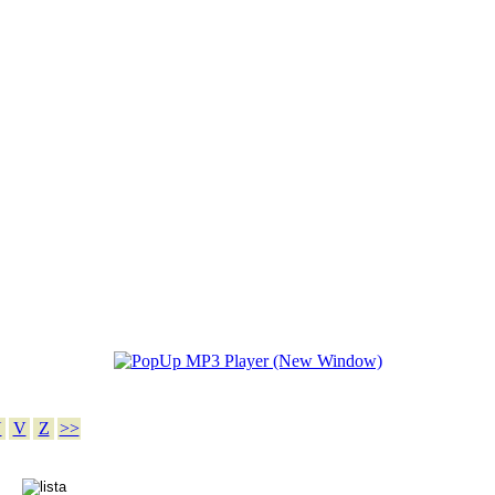
U
V
Z
>>