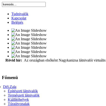
Tudnivalók
Kapcsolat
Belépés
Rövid hír:
Az országban elsőként Nagykanizsa látnivalói virtuális 
Főmenü
Dél-Zala
Építészeti látnivalók
Természeti látnivalók
Kiállítóhelyek
Túraútvonalak