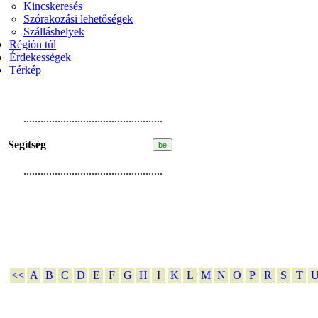
Kincskeresés
Szórakozási lehetőségek
Szálláshelyek
Régión túl
Érdekességek
Térkép
.................................................
Segítség
.................................................
<<
A
B
C
D
E
F
G
H
I
K
L
M
N
O
P
R
S
T