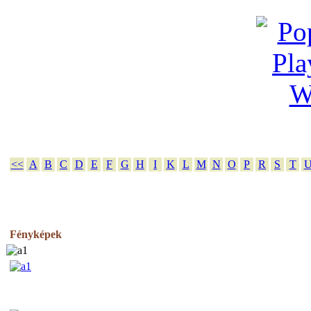
<<
A
B
C
D
E
F
G
H
I
K
L
M
N
O
P
R
S
T
Fényképek