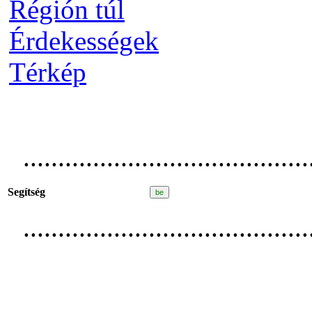
Régión túl
Érdekességek
Térkép
.........................................
Segítség
.........................................