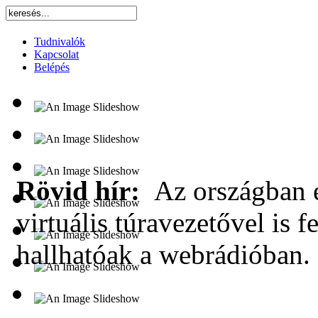
Tudnivalók
Kapcsolat
Belépés
Rövid hír:
Az országban e
virtuális túravezetővel is f
hallhatóak a webrádióban.