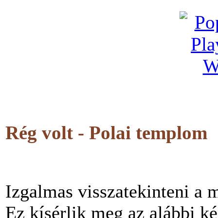
Rég volt - Polai templom
Izgalmas visszatekinteni a m
Ez kísérlik meg az alábbi kép