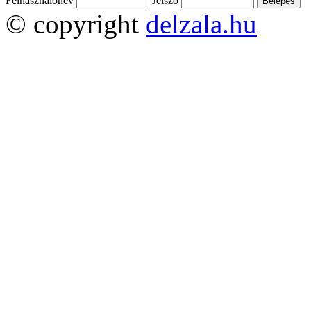
Felhasználónév
Jelszó
© copyright
delzala.hu