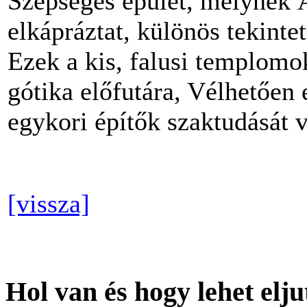
Szépséges épület, melynek 
elkápráztat, különös tekintet
Ezek a kis, falusi templom
gótika előfutára, Vélhetően 
egykori építők szaktudását v
[vissza]
Hol van és hogy lehet elju