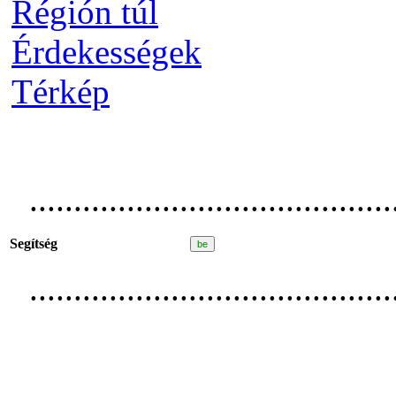
Régión túl
Érdekességek
Térkép
.........................................
Segítség
.........................................