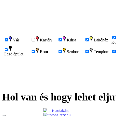
Vár
Kastély
Kúria
Lakóház
Kö
Rom
Szobor
Templom
Gazd.épület
Hol van és hogy lehet elju