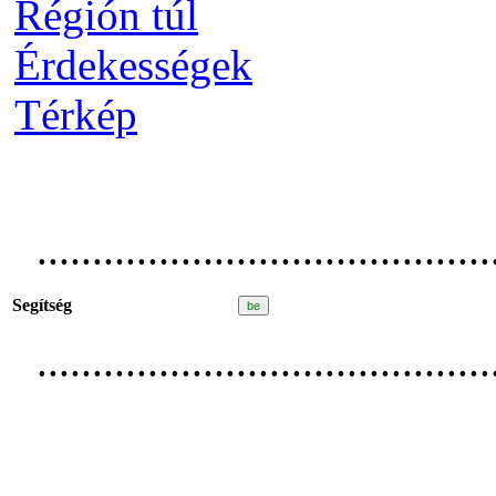
Régión túl
Érdekességek
Térkép
.........................................
Segítség
.........................................