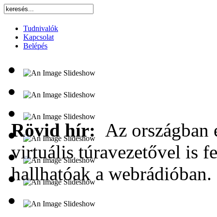
Tudnivalók
Kapcsolat
Belépés
Rövid hír:
Az országban e
virtuális túravezetővel is f
hallhatóak a webrádióban.