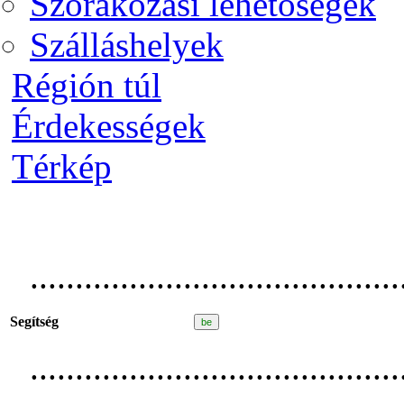
Szórakozási lehetőségek
Szálláshelyek
Régión túl
Érdekességek
Térkép
.........................................
Segítség
.........................................