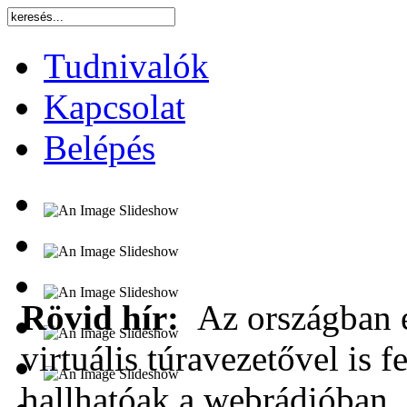
Tudnivalók
Kapcsolat
Belépés
Rövid hír:
Az országban e
virtuális túravezetővel is f
hallhatóak a webrádióban.