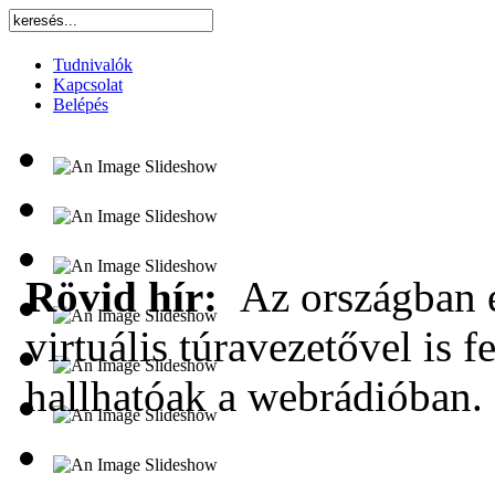
Tudnivalók
Kapcsolat
Belépés
Rövid hír:
Az országban e
virtuális túravezetővel is f
hallhatóak a webrádióban.