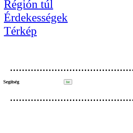
Régión túl
Érdekességek
Térkép
.........................................
Segítség
.........................................