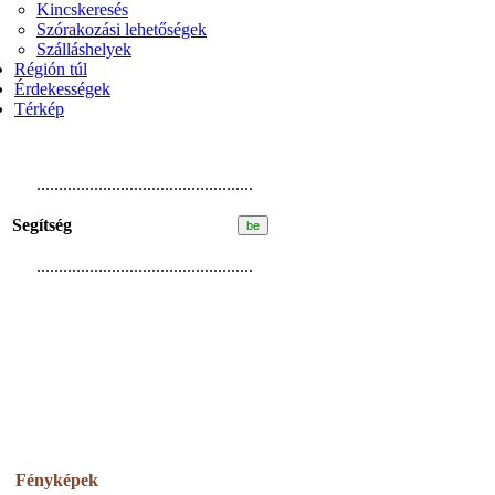
Kincskeresés
Szórakozási lehetőségek
Szálláshelyek
Régión túl
Érdekességek
Térkép
.................................................
Segítség
.................................................
Fényképek