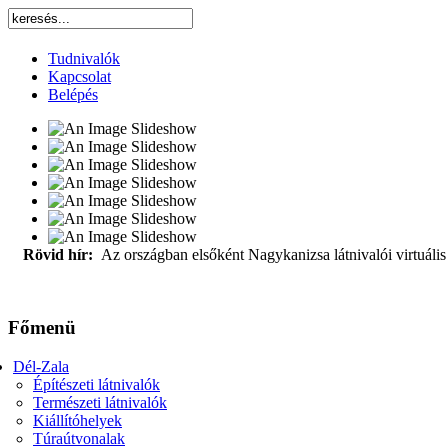
Tudnivalók
Kapcsolat
Belépés
Rövid hír:
Az országban elsőként Nagykanizsa látnivalói virtuális 
Főmenü
Dél-Zala
Építészeti látnivalók
Természeti látnivalók
Kiállítóhelyek
Túraútvonalak