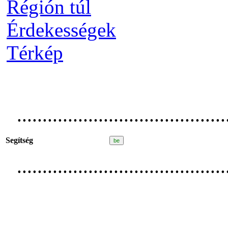
Régión túl
Érdekességek
Térkép
.........................................
Segítség
.........................................