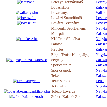
Letenye Termálfürdő
Leteny
Lovasiskola
Zalaka
Lovastanya
Valkon
Lovászi Strandfürdő
Lovász
Lovászi Tekepálya
Lovász
Mindenki Sportpályája
Nagyka
Minigolf
Zalaka
NK Teke SE pályája
Nagyka
Paintball
Zalasz
Repülés
Zalaka
Röpte Tenisz Klub pályája
Nagyka
Segway
Zalaka
Sportcentrum
Zalaka
Sportcsarnok
Nagyka
Teke
Zalasz
Tekecsarnok
Lenti
Tekepálya
Nagyka
Toledo Lovarda
Nagyka
Zobori KalandoZoo
Zalasz