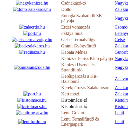
Csónakázó-tó
Nagyka
Dotto
Zalaka
Energia Szabadidő SK
Nagyka
pályája
Erdei vonatozás
Csömö
Fáklya mozi
Leteny
Gelse Termálvölgy
Gelse
Gránit Gyógyfürdő
Zalaka
Kabala Ménes
Gutorf
Kanizsa Tenisz Klub pályája
Nagyka
Kanizsa Uszoda és
Nagyka
Strandfürdő
Kerékpározás a Kis-
Zalavá
Balatonnál
Kerékpározás Zalakaroson
Zalaka
Kert mozi
Zalaka
Kistolmácsi-tó
Kistol
Kistolmácsi-tó
Kistol
Lenti Gokart
Lenti
Lenti Termálfürdő és
Lenti
Energiapark