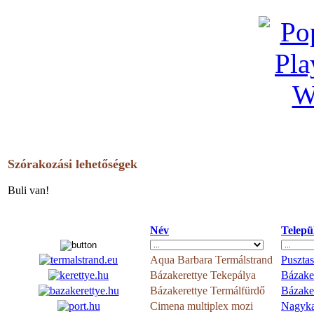
Szórakozási lehetőségek
Buli van!
Név
Telepü
Aqua Barbara Termálstrand
Pusztas
Bázakerettye Tekepálya
Bázake
Bázakerettye Termálfürdő
Bázake
Cimena multiplex mozi
Nagyka