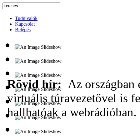
Tudnivalók
Kapcsolat
Belépés
Rövid hír:
Az országban e
virtuális túravezetővel is f
hallhatóak a webrádióban.