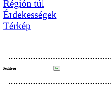
Régión túl
Érdekességek
Térkép
.........................................
Segítség
.........................................