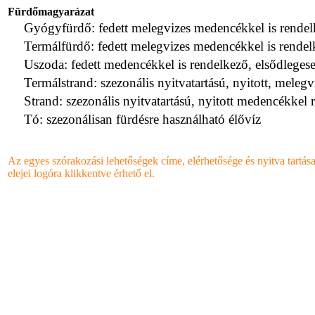
Fürdőmagyarázat
Gyógyfürdő: fedett melegvizes medencékkel is rendelk
Termálfürdő: fedett melegvizes medencékkel is rendel
Uszoda: fedett medencékkel is rendelkező, elsődlegese
Termálstrand: szezonális nyitvatartású, nyitott, mele
Strand: szezonális nyitvatartású, nyitott medencékkel
Tó: szezonálisan fürdésre használható élővíz
Az egyes szórakozási lehetőségek címe, elérhetősége és nyitva tartás
elejei logóra klikkentve érhető el.